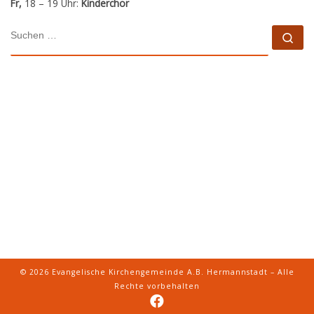
Fr,
18 – 19 Uhr:
Kinderchor
SUCHE
Su
© 2026
Evangelische Kirchengemeinde A.B. Hermannstadt
– Alle
Rechte vorbehalten