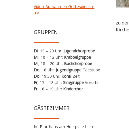
Video-Aufnahmen Gottesdienste
u.a.
zu den
Kirch
GRUPPEN
Di
, 19 – 20 Uhr:
Jugendchorprobe
Mi,
10 – 12 Uhr:
Krabbelgruppe
Mi
, 18 – 20 Uhr:
Bachchorprobe
Do,
18 Uhr:
Jugendgruppe
Teestube
Do,
19:30 Uhr:
Konfi
-Zeit
Fr
, 17 – 18 Uhr:
Singgruppe
Vorschul.
Fr,
18 – 19 Uhr:
Kinderchor
GÄSTEZIMMER
Im Pfarrhaus am Huetplatz bietet