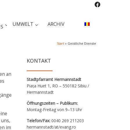
UMWELT
ARCHIV
S
Start
»
Geistliche Dienste
KONTAKT
en an
Stadtpfarramt Hermannstadt
es
Piața Huet 1, RO – 550182 Sibiu /
Hermannstadt
gänge
Öffnungszeiten – Publikum:
Montag-Freitag von 9–13 Uhr
eine
 uns,
Telefon/Fax:
0040 269 211203
hermannstadt/at/evang.ro
en im