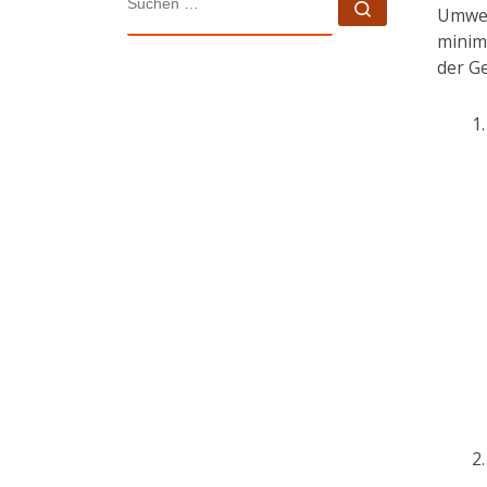
Suchen …
Umwel
minim
der G