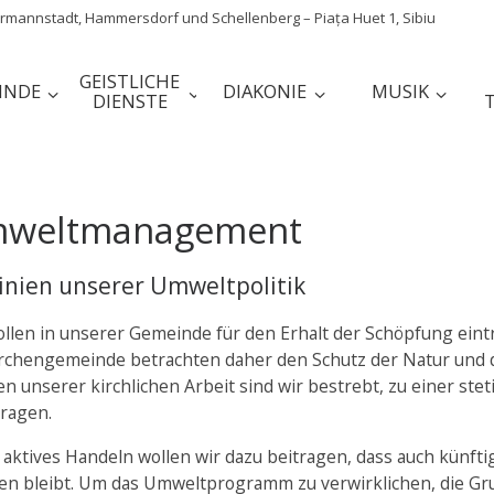
mannstadt, Hammersdorf und Schellenberg – Piața Huet 1, Sibiu
GEISTLICHE
INDE
DIAKONIE
MUSIK
DIENSTE
weltmanagement
linien unserer Umweltpolitik
llen in unserer Gemeinde für den Erhalt der Schöpfung eint
irchengemeinde betrachten daher den Schutz der Natur und d
n unserer kirchlichen Arbeit sind wir bestrebt, zu einer s
tragen.
 aktives Handeln wollen wir dazu beitragen, dass auch künf
ten bleibt. Um das Umweltprogramm zu verwirklichen, die Gru