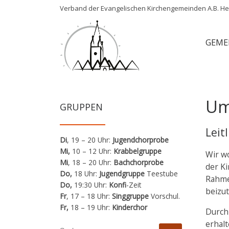
Verband der Evangelischen Kirchengemeinden A.B. Her
Zum Inhalt springen
GEME
Um
GRUPPEN
Leit
Di
, 19 – 20 Uhr:
Jugendchorprobe
Mi,
10 – 12 Uhr:
Krabbelgruppe
Wir wo
Mi
, 18 – 20 Uhr:
Bachchorprobe
der K
Do,
18 Uhr:
Jugendgruppe
Teestube
Rahme
Do,
19:30 Uhr:
Konfi
-Zeit
beizu
Fr
, 17 – 18 Uhr:
Singgruppe
Vorschul.
Fr,
18 – 19 Uhr:
Kinderchor
Durch
erhal
SUCHE