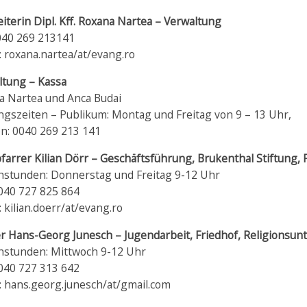
iterin Dipl. Kff. Roxana Nartea – Verwaltung
0040 269 213141
: roxana.nartea/at/evang.ro
ltung – Kassa
a Nartea und Anca Budai
ngszeiten – Publikum: Montag und Freitag von 9 – 13 Uhr,
on: 0040 269 213 141
pfarrer Kilian Dörr – Geschäftsführung, Brukenthal Stiftun
hstunden: Donnerstag und Freitag 9-12 Uhr
0040 727 825 864
: kilian.doerr/at/evang.ro
r Hans-Georg Junesch – Jugendarbeit, Friedhof, Religionsunt
hstunden: Mittwoch 9-12 Uhr
0040 727 313 642
: hans.georg.junesch/at/gmail.com