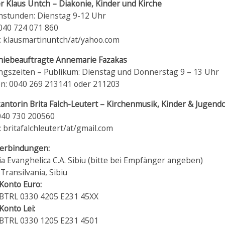
r Klaus Untch – Diakonie, Kinder und Kirche
hstunden: Dienstag 9-12 Uhr
0040 724 071 860
l: klausmartinuntch/at/yahoo.com
niebeauftragte
Annemarie Fazakas
ngszeiten – Publikum: Dienstag und Donnerstag 9 – 13 Uhr
on: 0040 269 213141 oder 211203
antorin Brita Falch-Leutert – Kirchenmusik, Kinder & Jugend
0040 730 200560
: britafalchleutert/at/gmail.com
erbindungen:
a Evanghelica C.A. Sibiu (bitte bei Empfänger angeben)
Transilvania, Sibiu
Konto Euro:
BTRL 0330 4205 E231 45XX
Konto Lei:
BTRL 0330 1205 E231 4501