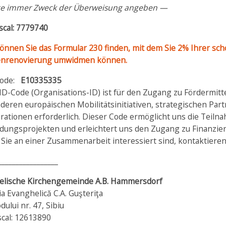
te immer Zweck der Überweisung angeben —
scal: 7779740
önnen Sie das Formular 230 finden, mit dem Sie 2% Ihrer sch
enrenovierung umwidmen können.
Code:
E10335335
ID-Code (Organisations-ID) ist für den Zugang zu Fördermi
deren europäischen Mobilitätsinitiativen, strategischen Par
ationen erforderlich. Dieser Code ermöglicht uns die Teilna
ldungsprojekten und erleichtert uns den Zugang zu Finanzie
ie an einer Zusammenarbeit interessiert sind, kontaktieren 
_________________
elische Kirchengemeinde A.B. Hammersdorf
a Evanghelică C.A. Guşteriţa
odului nr. 47, Sibiu
scal: 12613890