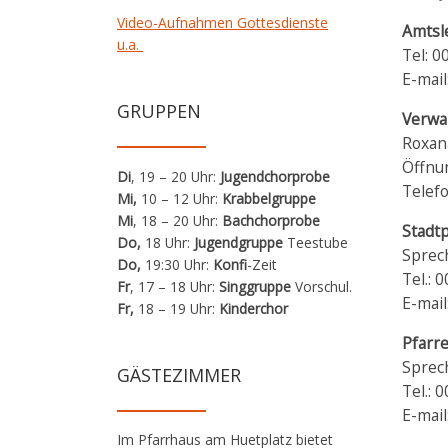
Video-Aufnahmen Gottesdienste
Amtsle
u.a.
Tel: 
E-mail
GRUPPEN
Verwa
Roxan
Öffnu
Di
, 19 – 20 Uhr:
Jugendchorprobe
Telef
Mi,
10 – 12 Uhr:
Krabbelgruppe
Mi
, 18 – 20 Uhr:
Bachchorprobe
Stadt
Do,
18 Uhr:
Jugendgruppe
Teestube
Sprec
Do,
19:30 Uhr:
Konfi
-Zeit
Tel.: 
Fr
, 17 – 18 Uhr:
Singgruppe
Vorschul.
E-mail
Fr,
18 – 19 Uhr:
Kinderchor
Pfarre
Sprec
GÄSTEZIMMER
Tel.: 
E-mail
Im Pfarrhaus am Huetplatz bietet