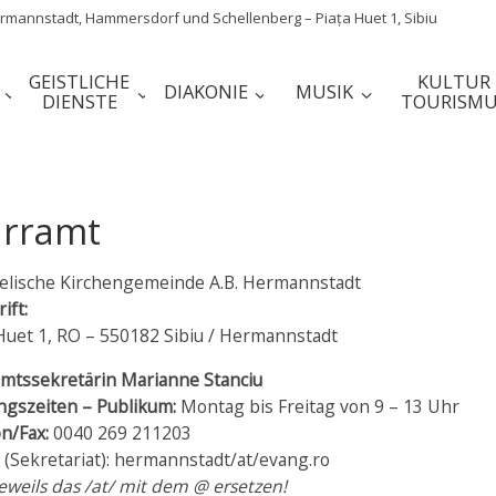
mannstadt, Hammersdorf und Schellenberg – Piața Huet 1, Sibiu
GEISTLICHE
KULTUR
DIAKONIE
MUSIK
DIENSTE
TOURISMU
arramt
elische Kirchengemeinde A.B. Hermannstadt
ift:
Huet 1, RO – 550182 Sibiu / Hermannstadt
amtssekretärin Marianne Stanciu
ngszeiten – Publikum:
Montag bis Freitag von 9 – 13 Uhr
n/Fax:
0040 269 211203
(Sekretariat): hermannstadt/at/evang.ro
jeweils das /at/ mit dem @ ersetzen!