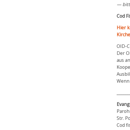
— bit
Cod Fi
Hier k
Kirch
OID-
Der O
aus an
Kooper
Ausbi
Wenn S
______
Evang
Parohi
Str. P
Cod fi