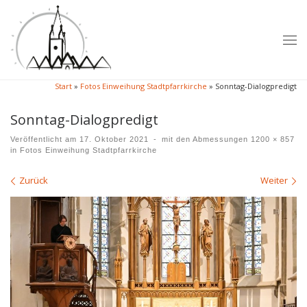
Zum Inhalt springen
Me
Start
»
Fotos Einweihung Stadtpfarrkirche
»
Sonntag-Dialogpredigt
Sonntag-Dialogpredigt
Veröffentlicht am
17. Oktober 2021
-
mit den Abmessungen
1200 × 857
in
Fotos Einweihung Stadtpfarrkirche
Bilder Navigation
Zurück
Weiter