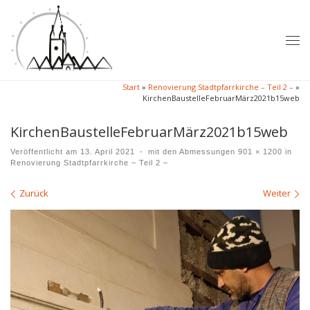
Zum Inhalt springen
Me
Start
»
Renovierung Stadtpfarrkirche – Teil 2 –
»
KirchenBaustelleFebruarMärz2021b15web
KirchenBaustelleFebruarMärz2021b15web
Veröffentlicht am
13. April 2021
-
mit den Abmessungen
901 × 1200
in
Renovierung Stadtpfarrkirche – Teil 2 –
Bilder Navigation
Zurück
Weiter