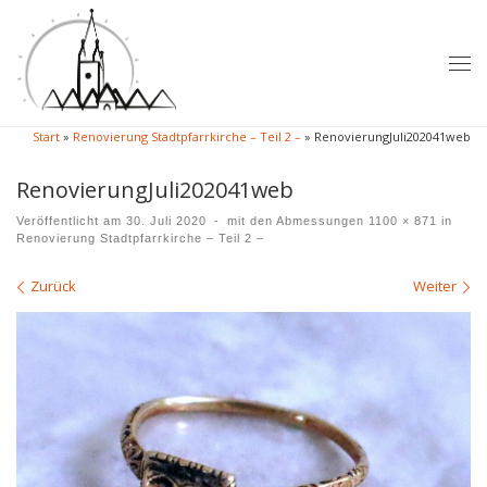
Zum Inhalt springen
Me
Start
»
Renovierung Stadtpfarrkirche – Teil 2 –
»
RenovierungJuli202041web
RenovierungJuli202041web
Veröffentlicht am
30. Juli 2020
-
mit den Abmessungen
1100 × 871
in
Renovierung Stadtpfarrkirche – Teil 2 –
Bilder Navigation
Zurück
Weiter