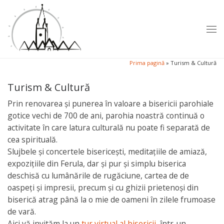
Sari la conținut
Men
Prima pagină
»
Turism & Cultură
Turism & Cultură
Prin renovarea și punerea în valoare a bisericii parohiale
gotice vechi de 700 de ani, parohia noastră continuă o
activitate în care latura culturală nu poate fi separată de
cea spirituală.
Slujbele și concertele bisericești, meditațiile de amiază,
expozițiile din Ferula, dar și pur și simplu biserica
deschisă cu lumânările de rugăciune, cartea de de
oaspeți și impresii, precum și cu ghizii prietenoși din
biserică atrag până la o mie de oameni în zilele frumoase
de vară.
Aici vă invităm la un
tur virtual al bisericii,
într-un