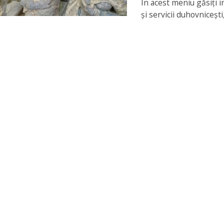
În acest meniu găsiți i
și servicii duhovnicești