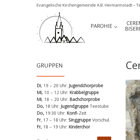
Evangelische Kirchengemeinde A.B. Hermannstadt – Tel
Sari la conținut
CERE
PAROHIE
BISER
Cer
GRUPPEN
Di
, 19 – 20 Uhr:
Jugendchorprobe
Mi,
10 – 12 Uhr:
Krabbelgruppe
Mi
, 18 – 20 Uhr:
Bachchorprobe
Do,
18 Uhr:
Jugendgruppe
Teestube
Do,
19:30 Uhr:
Konfi
-Zeit
Fr
, 17 – 18 Uhr:
Singgruppe
Vorschul.
Fr,
18 – 19 Uhr:
Kinderchor
CĂUTARE