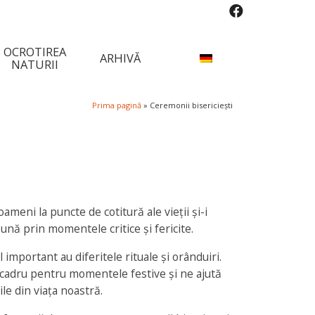
OCROTIREA
ARHIVĂ
NATURII
Prima pagină
»
Ceremonii bisericiești
ameni la puncte de cotitură ale vieții și-i
nă prin momentele critice și fericite.
l important au diferitele rituale și orânduiri.
cadru pentru momentele festive și ne ajută
le din viața noastră.