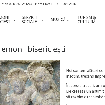
efon 0040-269-211203 – Piata Huet 1, RO – 550182 Sibiu
MONII
SERVICII
TURISM &
MUZICĂ
ICIEȘTI
SOCIALE
CULTURĂ
emonii bisericiești
Noi suntem alături de o
însoțim, trecând împreu
În aceste treceri, un ro
Ele creează un anumit 
să răzbim cu schimbări