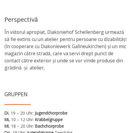
Perspectivă
În viitorul apropiat, Diakoniehof Schellenberg urmează
să fie extins cu un atelier pentru persoane cu dizabilități
(în cooperare cu Diakoniewerk Gallneukirchen) și un mic
magazin către stradă, care va servi drept punct de
contact către exterior și unde se vor vinde produse din
grădină și atelier,
GRUPPEN
Di
, 19 – 20 Uhr:
Jugendchorprobe
Mi,
10 – 12 Uhr:
Krabbelgruppe
Mi
, 18 – 20 Uhr:
Bachchorprobe
Do,
18 Uhr:
Jugendgruppe
Teestube