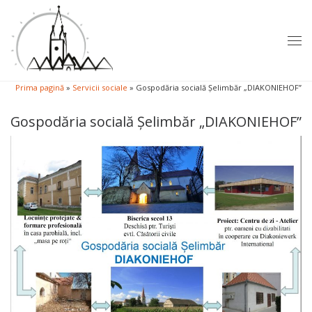
Sari la conținut
Men
Prima pagină
»
Servicii sociale
»
Gospodăria socială Șelimbăr „DIAKONIEHOF”
Gospodăria socială Șelimbăr „DIAKONIEHOF”