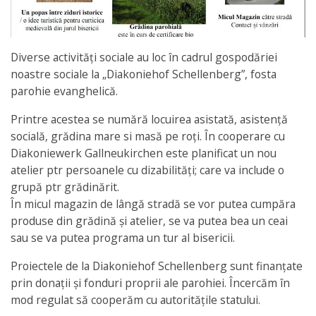
Diverse activități sociale au loc în cadrul gospodăriei
noastre sociale la „Diakoniehof Schellenberg”, fosta
parohie evanghelică.
Printre acestea se numără locuirea asistată, asistență
socială, grădina mare si masă pe roţi. În cooperare cu
Diakoniewerk Gallneukirchen este planificat un nou
atelier ptr persoanele cu dizabilități; care va include o
grupă ptr grădinărit.
În micul magazin de lângă stradă se vor putea cumpăra
produse din grădină și atelier, se va putea bea un ceai
sau se va putea programa un tur al bisericii.
Proiectele de la Diakoniehof Schellenberg sunt finanțate
prin donații și fonduri proprii ale parohiei. Încercăm în
mod regulat să cooperăm cu autoritățile statului.