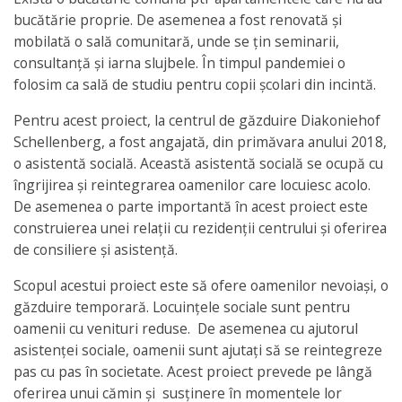
bucătărie proprie. De asemenea a fost renovată și
mobilată o sală comunitară, unde se țin seminarii,
consultanță și iarna slujbele. În timpul pandemiei o
folosim ca sală de studiu pentru copii școlari din incintă.
Pentru acest proiect, la centrul de găzduire Diakoniehof
Schellenberg, a fost angajată, din primăvara anului 2018,
o asistentă socială. Această asistentă socială se ocupă cu
îngrijirea şi reintegrarea oamenilor care locuiesc acolo.
De asemenea o parte importantă în acest proiect este
construierea unei relaţii cu rezidenţii centrului şi oferirea
de consiliere şi asistenţă.
Scopul acestui proiect este să ofere oamenilor nevoiaşi, o
găzduire temporară. Locuinţele sociale sunt pentru
oamenii cu venituri reduse. De asemenea cu ajutorul
asistenţei sociale, oamenii sunt ajutaţi să se reintegreze
pas cu pas în societate. Acest proiect prevede pe lângă
oferirea unui cămin şi susţinere în momentele lor