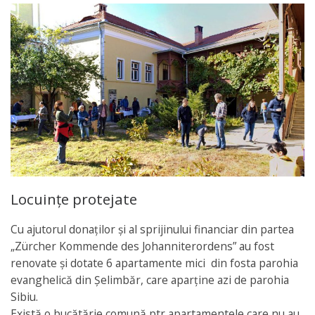
Locuințe protejate
Cu ajutorul donaţilor şi al sprijinului financiar din partea
„Zürcher Kommende des Johanniterordens” au fost
renovate şi dotate 6 apartamente mici din fosta parohia
evanghelică din Şelimbăr, care aparține azi de parohia
Sibiu.
Există o bucătărie comună ptr apartamentele care nu au