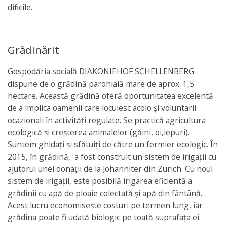
dificile.
Grădinărit
Gospodăria socială DIAKONIEHOF SCHELLENBERG
dispune de o grădină parohială mare de aprox. 1,5
hectare. Această grădină oferă oportunitatea excelentă
de a implica oamenii care locuiesc acolo şi voluntarii
ocazionali în activități regulate. Se practică agricultura
ecologică şi creşterea animalelor (găini, oi,iepuri).
Suntem ghidaţi şi sfătuiţi de către un fermier ecologic. În
2015, în grădină, a fost construit un sistem de irigații cu
ajutorul unei donații de la Johanniter din Zürich. Cu noul
sistem de irigații, este posibilă irigarea eficientă a
grădinii cu apă de ploaie colectată și apă din fântână.
Acest lucru economisește costuri pe termen lung, iar
grădina poate fi udată biologic pe toată suprafaţa ei.