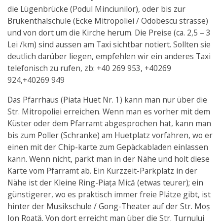
die Lügenbrücke (Podul Minciunilor), oder bis zur
Brukenthalschule (Ecke Mitropoliei / Odobescu strasse)
und von dort um die Kirche herum. Die Preise (ca. 2,5 – 3
Lei /km) sind aussen am Taxi sichtbar notiert. Sollten sie
deutlich darüber liegen, empfehlen wir ein anderes Taxi
telefonisch zu rufen, zb: +40 269 953, +40269
924,+40269 949
Das Pfarrhaus (Piata Huet Nr. 1) kann man nur über die
Str. Mitropoliei erreichen. Wenn man es vorher mit dem
Küster oder dem Pfarramt abgesprochen hat, kann man
bis zum Poller (Schranke) am Huetplatz vorfahren, wo er
einen mit der Chip-karte zum Gepäckabladen einlassen
kann. Wenn nicht, parkt man in der Nähe und holt diese
Karte vom Pfarramt ab. Ein Kurzzeit-Parkplatz in der
Nähe ist der Kleine Ring-Piața Mică (etwas teurer); ein
günstigerer, wo es praktisch immer freie Plätze gibt, ist
hinter der Musikschule / Gong-Theater auf der Str. Moș
Ion Roată. Von dort erreicht man über die Str. Turnului