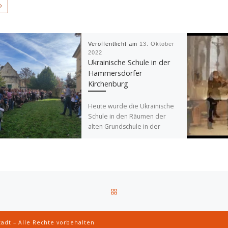
Veröffentlicht am
13. Oktober
2022
Ukrainische Schule in der
Hammersdorfer
Kirchenburg
Heute wurde die Ukrainische
Schule in den Räumen der
alten Grundschule in der
Kirchenburg Hammersdorf
eröffnet. Der Verein “Sus
Inima” hat dabei […]
ZURÜCK ZUR BEITRAGSLIST
tadt
– Alle Rechte vorbehalten