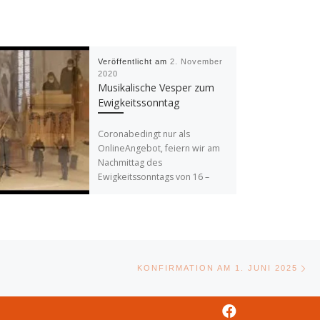
Veröffentlicht am
2. November
2020
Musikalische Vesper zum
Ewigkeitssonntag
Coronabedingt nur als
OnlineAngebot, feiern wir am
Nachmittag des
Ewigkeitssonntags von 16 –
16:30 eine musikalische Vesper
unter dem Titel: Musica Eterna
[…]
Nä
E
KONFIRMATION AM 1. JUNI 2025