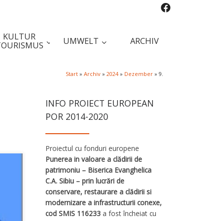
KULTUR
UMWELT
ARCHIV
TOURISMUS
Start
»
Archiv
»
2024
»
Dezember
»
9.
INFO PROIECT EUROPEAN
POR 2014-2020
Proiectul cu fonduri europene
Punerea in valoare a clădirii de
patrimoniu – Biserica Evanghelica
C.A. Sibiu – prin lucrări de
conservare, restaurare a clădirii si
modernizare a infrastructurii conexe,
cod SMIS 116233
a fost încheiat cu