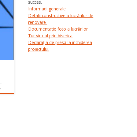
succes.
Informații generale
Detalii constructive a lucrărilor de
renovare
Documentație foto a lucrărilor
Tur virtual prin biserica
Declarația de presă la închiderea
proiectului.
24