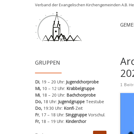
Verband der Evangelischen Kirchengemeinden A.B. Her
Zum Inhalt springen
GEME
Ar
GRUPPEN
20
Di
, 19 – 20 Uhr:
Jugendchorprobe
1 Beit
Mi,
10 – 12 Uhr:
Krabbelgruppe
Mi
, 18 – 20 Uhr:
Bachchorprobe
Do,
18 Uhr:
Jugendgruppe
Teestube
Do,
19:30 Uhr:
Konfi
-Zeit
Fr
, 17 – 18 Uhr:
Singgruppe
Vorschul.
Fr,
18 – 19 Uhr:
Kinderchor
SUCHE