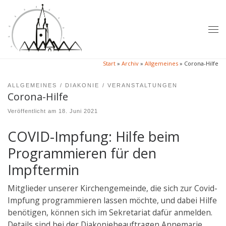
Zum Inhalt springen
Me
Start
»
Archiv
»
Allgemeines
»
Corona-Hilfe
ALLGEMEINES
DIAKONIE
VERANSTALTUNGEN
Corona-Hilfe
Veröffentlicht am
18. Juni 2021
COVID-Impfung: Hilfe beim
Programmieren für den
Impftermin
Mitglieder unserer Kirchengemeinde, die sich zur Covid-
Impfung programmieren lassen möchte, und dabei Hilfe
benötigen, können sich im Sekretariat dafür anmelden.
Details sind bei der Diakoniebeauftragen Annemarie