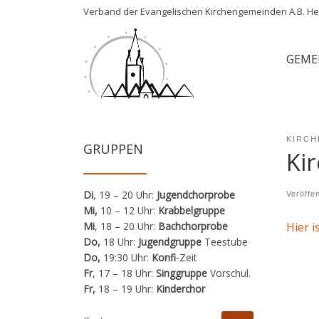
Verband der Evangelischen Kirchengemeinden A.B. Her
Zum Inhalt springen
GEME
KIRCH
GRUPPEN
Ki
Di
, 19 – 20 Uhr:
Jugendchorprobe
Veröffe
Mi,
10 – 12 Uhr:
Krabbelgruppe
Mi
, 18 – 20 Uhr:
Bachchorprobe
Hier i
Do,
18 Uhr:
Jugendgruppe
Teestube
Do,
19:30 Uhr:
Konfi
-Zeit
Fr
, 17 – 18 Uhr:
Singgruppe
Vorschul.
Fr,
18 – 19 Uhr:
Kinderchor
SUCHE