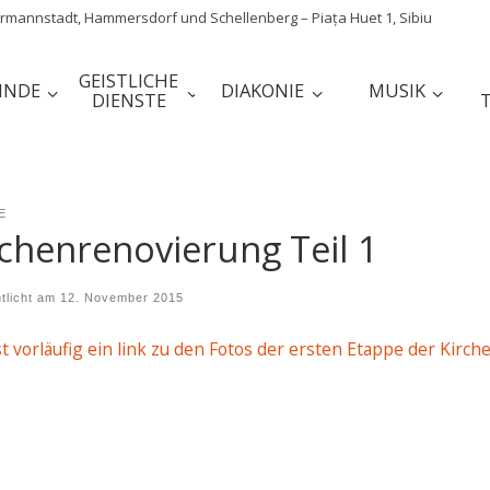
mannstadt, Hammersdorf und Schellenberg – Piața Huet 1, Sibiu
GEISTLICHE
INDE
DIAKONIE
MUSIK
DIENSTE
E
rchenrenovierung Teil 1
ntlicht am
12. November 2015
st vorläufig ein link zu den Fotos der ersten Etappe der Kirc