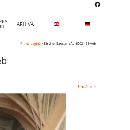
REA
ARHIVĂ
II
Prima pagină
»
KirchenBaustelleApril2021-38web
eb
Următor