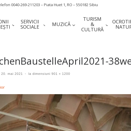
efon 0040-269-211203 – Piata Huet 1, RO – 550182 Sibiu
TURISM
ONII
SERVICII
OCROTI
MUZICĂ
&
IEȘTI
SOCIALE
NATUR
CULTURĂ
rchenBaustelleApril2021-38w
t
20. mai 2021
-
la dimensiuni
901 × 1200
gare în imagini
ior