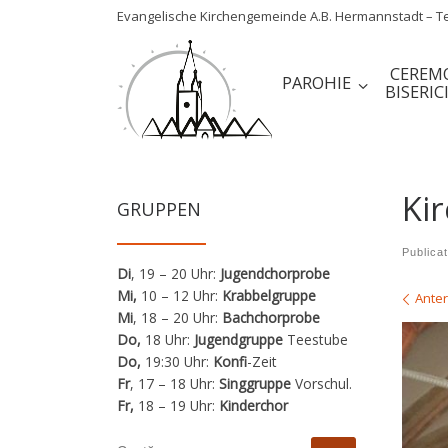
Evangelische Kirchengemeinde A.B. Hermannstadt – Tel
Sari la conținut
CEREM
PAROHIE
BISERIC
Ki
GRUPPEN
Publica
Di
, 19 – 20 Uhr:
Jugendchorprobe
Navi
Mi,
10 – 12 Uhr:
Krabbelgruppe
Anter
Mi
, 18 – 20 Uhr:
Bachchorprobe
Do,
18 Uhr:
Jugendgruppe
Teestube
Do,
19:30 Uhr:
Konfi
-Zeit
Fr
, 17 – 18 Uhr:
Singgruppe
Vorschul.
Fr,
18 – 19 Uhr:
Kinderchor
CĂUTARE