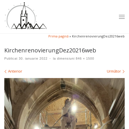
Sari la conținut
Men
Prima pagină
»
KirchenrenovierungDez20216web
KirchenrenovierungDez20216web
Publicat
30. ianuarie 2022
-
la dimensiuni
846 × 1500
Navigare în imagini
Anterior
Următor